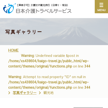
【車椅子可】介護付き観光旅行（日帰り・宿泊）
写真ギャラリー
HOME
Warning
: Undefined variable $post in
/home/xs438604/kaigo-travel.jp/public_html/wp-
content/themes/original/functions.php
on line
344
Warning
: Attempt to read property "ID" on null in
/home/xs438604/kaigo-travel.jp/public_html/wp-
content/themes/original/functions.php
on line
344
写真ギャラリー
観光地