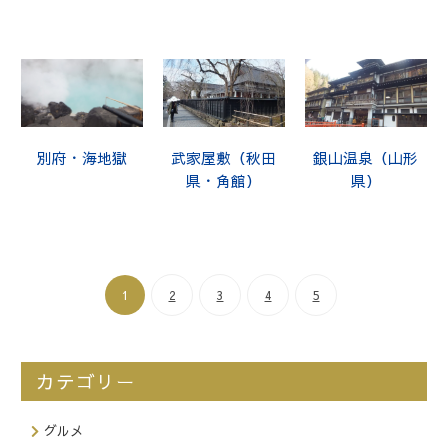
別府・海地獄
武家屋敷（秋田
銀山温泉（山形
県・角館）
県）
1
2
3
4
5
カテゴリー
グルメ