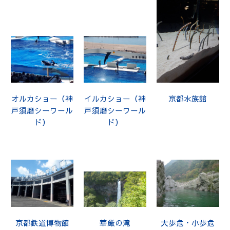
オルカショー（神
イルカショー（神
京都水族館
戸須磨シーワール
戸須磨シーワール
ド）
ド）
京都鉄道博物館
華厳の滝
大歩危・小歩危